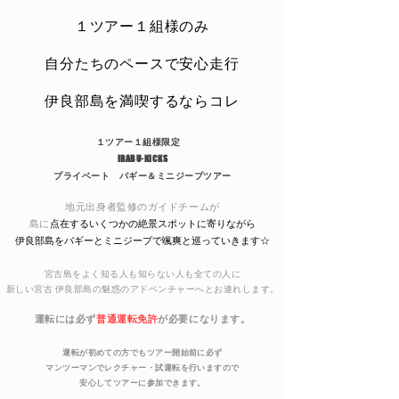
１ツアー１組様のみ
​自分たちのペースで安心走行
​伊良部島を満喫するならコレ
１ツアー１組様限定
IRABU-KICKS
プライベート バギー＆ミニジープツアー
地元出身者監修のガイドチームが
島に
点在するいくつかの絶景スポットに寄りながら
伊良部島をバギーとミニジープで颯爽と巡っていきます
☆
宮古島をよく知る人も知らない人も
全ての人に
新しい宮古 伊良部島の魅惑のアドベンチャーへとお連れします。
運転には必ず
普通運転免許
が必要になります。
運転が初めての方でもツアー開始前に必ず
マンツーマンでレクチャー・試運転を行いますので
安心してツアーに参加できます。