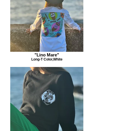
"Lino Mare"
Long-T Color,White