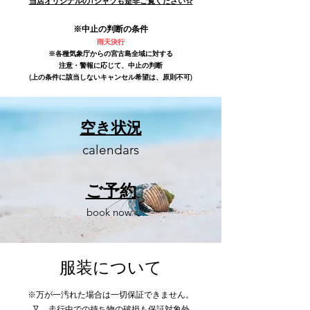
​当店オリジナルのTシャツも是非ご覧ください☆
※中止の判断の条件
雨天決行
※各種気象庁からの宮古島全域に対する
注意・警報に応じて、中止の判断
(上の条件に該当しないキャンセル希望は、原則不可)
空き状況
calendars
ご予約
book now
​服装について
※万が一汚れた場合は一切保証できません。
又、走行中での持ち物の破損も保証対象外