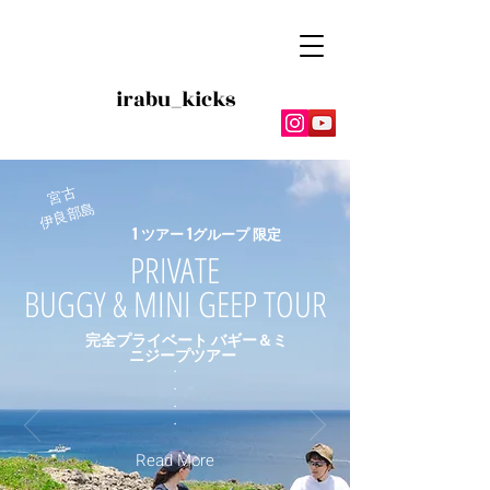
irabu_kicks
宮古
​伊良部島
1 ツアー 1グループ 限定
​PRIVATE
BUGGY & MINI GEEP TOUR
​
完全プライベート
バギー＆ミ
ニジープツアー
・
・
・
・
Read More