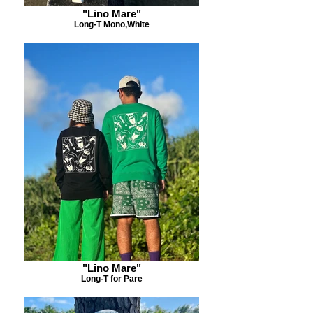
"Lino Mare"
Long-T Mono,White
"Lino Mare"
Long-T for Pare