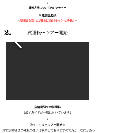
↓
​運転方法についてのレクチャー
※免許証必須
(
免許証を忘れた場合は当日キャンセル扱い
)
2.
試運転〜ツアー開始
店舗周辺での試運転
（必ずガイドが一緒に付いています）
↓
②ゆっくりと
ツアー開始
☆
（常にお客さまの運転の様子は観察しておりますので万が一なにかあっ