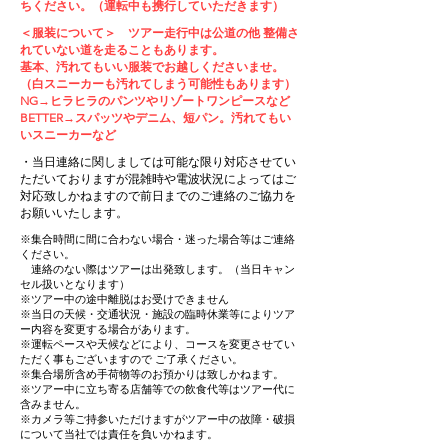
ちください。（運転中も携行していただきます）
＜服装について＞ ツアー走行中は公道の他 整備さ
れていない道を走ることもあります。
基本、汚れてもいい服装でお越しくださいませ。
（白スニーカーも汚れてしまう可能性もあります）
NG→ヒラヒラのパンツやリゾートワンピースなど
BETTER→スパッツやデニム、短パン。汚れてもい
いスニーカーなど
・​当日連絡に関しましては可能な限り対応させてい
ただいておりますが混雑時や電波状況によってはご
対応致しかねますので前日までのご連絡のご協力を
お願いいたします。
※集合時間に間に合わない場合・迷った場合等はご連絡
ください。
連絡のない際はツアーは出発致します。（当日キャン
セル扱いとなります）
※ツアー中の途中離脱はお受けできません
※当日の天候・交通状況・施設の臨時休業等によりツア
ー内容を変更する場合があります。
※運転ペースや天候などにより、コースを変更させてい
ただく事もございますので ご了承ください。
※集合場所含め手荷物等のお預かりは致しかねます。
※ツアー中に立ち寄る店舗等での飲食代等はツアー代に
含みません。
※カメラ等ご持参いただけますがツアー中の故障・破損
について当社では責任を負いかねます。